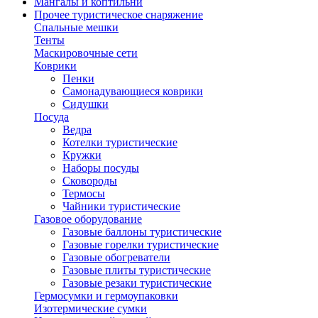
Мангалы и коптильни
Прочее туристическое снаряжение
Спальные мешки
Тенты
Маскировочные сети
Коврики
Пенки
Самонадувающиеся коврики
Сидушки
Посуда
Ведра
Котелки туристические
Кружки
Наборы посуды
Сковороды
Термосы
Чайники туристические
Газовое оборудование
Газовые баллоны туристические
Газовые горелки туристические
Газовые обогреватели
Газовые плиты туристические
Газовые резаки туристические
Гермосумки и гермоупаковки
Изотермические сумки