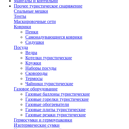
Мангалы и коптильни
Прочее туристическое снаряжение
Спальные мешки
Тенты
Маскировочные сети
Коврики
Пенки
Самонадувающиеся коврики
Сидушки
Посуда
Ведра
Котелки туристические
Кружки
Наборы посуды
Сковороды
Термосы
Чайники туристические
Газовое оборудование
Газовые баллоны туристические
Газовые горелки туристические
Газовые обогреватели
Газовые плиты туристические
Газовые резаки туристические
Гермосумки и гермоупаковки
Изотермические сумки