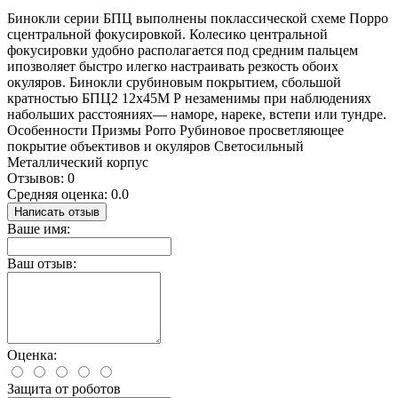
Бинокли серии БПЦ выполнены поклассической схеме Порро
сцентральной фокусировкой. Колесико центральной
фокусировки удобно располагается под средним пальцем
ипозволяет быстро илегко настраивать резкость обоих
окуляров. Бинокли срубиновым покрытием, сбольшой
кратностью БПЦ2 12x45М Р незаменимы при наблюдениях
набольших расстояниях— наморе, нареке, встепи или тундре.
Особенности Призмы Porro Рубиновое просветляющее
покрытие объективов и окуляров Светосильный
Металлический корпус
Отзывов: 0
Средняя оценка: 0.0
Написать отзыв
Ваше имя:
Ваш отзыв:
Оценка:
Защита от роботов