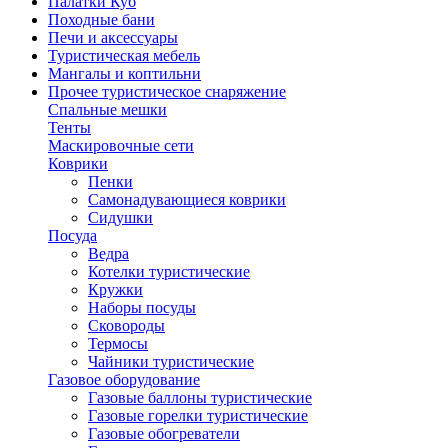
Палатки Куб
Походные бани
Печи и аксессуары
Туристическая мебель
Мангалы и коптильни
Прочее туристическое снаряжение
Спальные мешки
Тенты
Маскировочные сети
Коврики
Пенки
Самонадувающиеся коврики
Сидушки
Посуда
Ведра
Котелки туристические
Кружки
Наборы посуды
Сковороды
Термосы
Чайники туристические
Газовое оборудование
Газовые баллоны туристические
Газовые горелки туристические
Газовые обогреватели