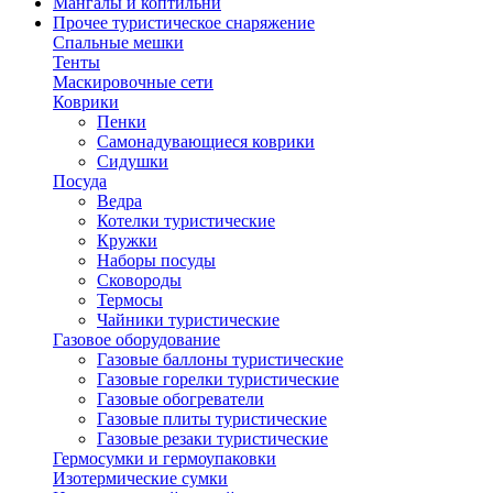
Мангалы и коптильни
Прочее туристическое снаряжение
Спальные мешки
Тенты
Маскировочные сети
Коврики
Пенки
Самонадувающиеся коврики
Сидушки
Посуда
Ведра
Котелки туристические
Кружки
Наборы посуды
Сковороды
Термосы
Чайники туристические
Газовое оборудование
Газовые баллоны туристические
Газовые горелки туристические
Газовые обогреватели
Газовые плиты туристические
Газовые резаки туристические
Гермосумки и гермоупаковки
Изотермические сумки