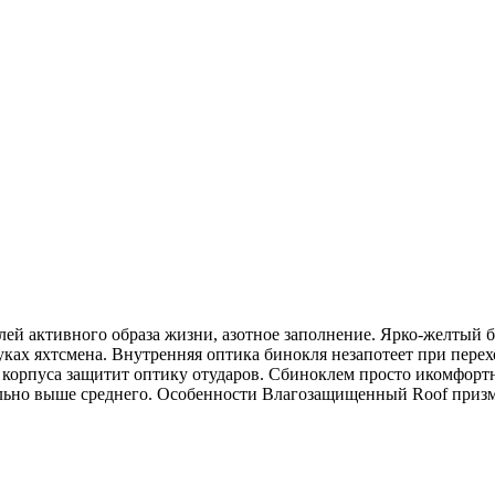
ей активного образа жизни, азотное заполнение. Ярко-желтый би
ах яхтсмена. Внутренняя оптика бинокля незапотеет при перехо
а корпуса защитит оптику отударов. Сбиноклем просто икомфор
тельно выше среднего. Особенности Влагозащищенный Roof при