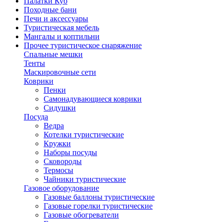
Палатки Куб
Походные бани
Печи и аксессуары
Туристическая мебель
Мангалы и коптильни
Прочее туристическое снаряжение
Спальные мешки
Тенты
Маскировочные сети
Коврики
Пенки
Самонадувающиеся коврики
Сидушки
Посуда
Ведра
Котелки туристические
Кружки
Наборы посуды
Сковороды
Термосы
Чайники туристические
Газовое оборудование
Газовые баллоны туристические
Газовые горелки туристические
Газовые обогреватели