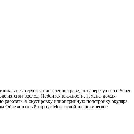
нокль незатеряется нивзеленой траве, нинаберегу озера. Veber
де изтепла вхолод. Небоится влажности, тумана, дождя,
тно работать. Фокусировку идиоптрийную подстройку окуляра
змы Обрезиненный корпус Многослойное оптическое