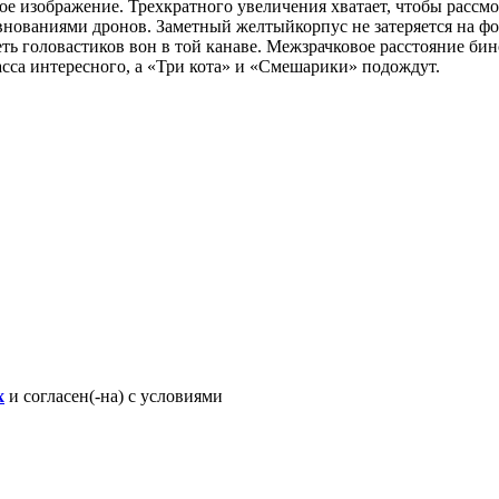
ое изображение. Трехкратного увеличения хватает, чтобы рассмот
евнованиями дронов. Заметный желтыйкорпус не затеряется на ф
ть головастиков вон в той канаве. Межзрачковое расстояние бин
асса интересного, а «Три кота» и «Смешарики» подождут.
х
и согласен(-на) с условиями