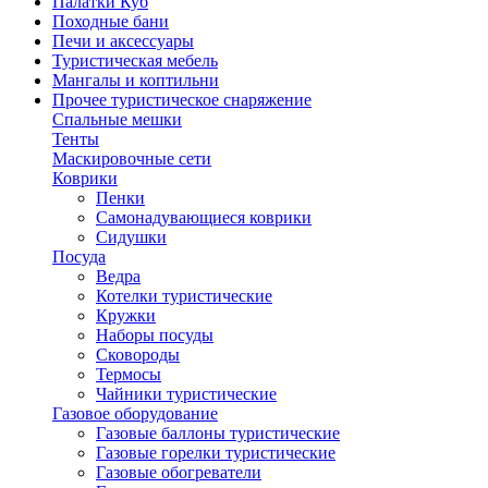
Палатки Куб
Походные бани
Печи и аксессуары
Туристическая мебель
Мангалы и коптильни
Прочее туристическое снаряжение
Спальные мешки
Тенты
Маскировочные сети
Коврики
Пенки
Самонадувающиеся коврики
Сидушки
Посуда
Ведра
Котелки туристические
Кружки
Наборы посуды
Сковороды
Термосы
Чайники туристические
Газовое оборудование
Газовые баллоны туристические
Газовые горелки туристические
Газовые обогреватели