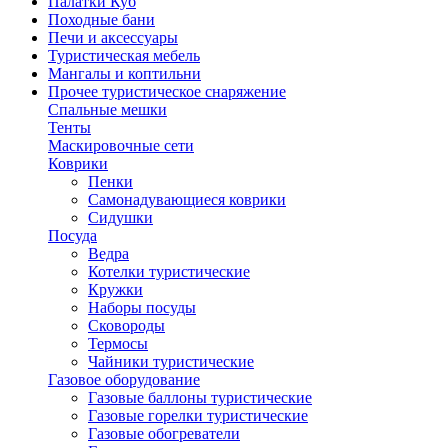
Палатки Куб
Походные бани
Печи и аксессуары
Туристическая мебель
Мангалы и коптильни
Прочее туристическое снаряжение
Спальные мешки
Тенты
Маскировочные сети
Коврики
Пенки
Самонадувающиеся коврики
Сидушки
Посуда
Ведра
Котелки туристические
Кружки
Наборы посуды
Сковороды
Термосы
Чайники туристические
Газовое оборудование
Газовые баллоны туристические
Газовые горелки туристические
Газовые обогреватели