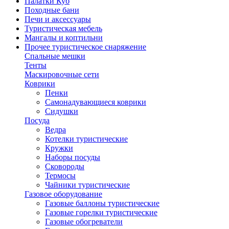
Палатки Куб
Походные бани
Печи и аксессуары
Туристическая мебель
Мангалы и коптильни
Прочее туристическое снаряжение
Спальные мешки
Тенты
Маскировочные сети
Коврики
Пенки
Самонадувающиеся коврики
Сидушки
Посуда
Ведра
Котелки туристические
Кружки
Наборы посуды
Сковороды
Термосы
Чайники туристические
Газовое оборудование
Газовые баллоны туристические
Газовые горелки туристические
Газовые обогреватели