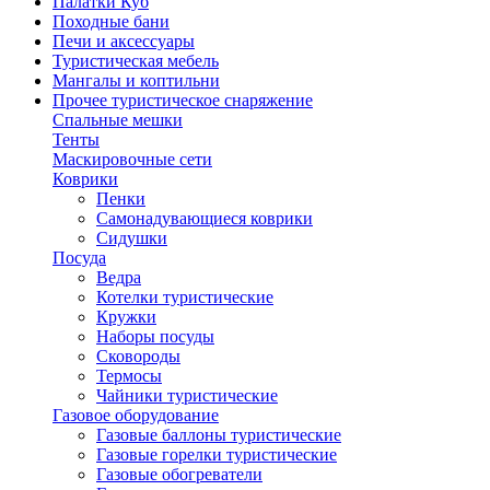
Палатки Куб
Походные бани
Печи и аксессуары
Туристическая мебель
Мангалы и коптильни
Прочее туристическое снаряжение
Спальные мешки
Тенты
Маскировочные сети
Коврики
Пенки
Самонадувающиеся коврики
Сидушки
Посуда
Ведра
Котелки туристические
Кружки
Наборы посуды
Сковороды
Термосы
Чайники туристические
Газовое оборудование
Газовые баллоны туристические
Газовые горелки туристические
Газовые обогреватели