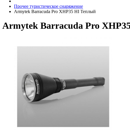
Прочее туристическое снаряжение
Armytek Barracuda Pro XHP35 HI Теплый
Armytek Barracuda Pro XHP3