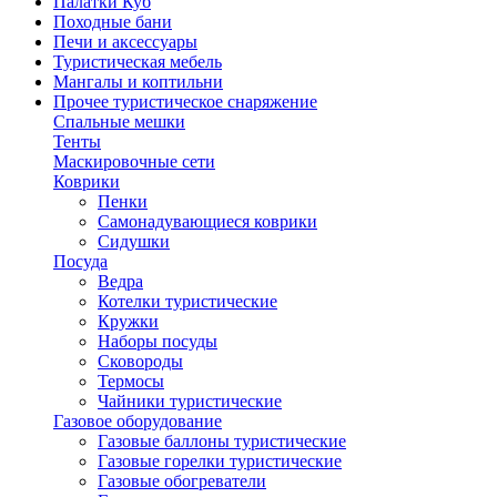
Палатки Куб
Походные бани
Печи и аксессуары
Туристическая мебель
Мангалы и коптильни
Прочее туристическое снаряжение
Спальные мешки
Тенты
Маскировочные сети
Коврики
Пенки
Самонадувающиеся коврики
Сидушки
Посуда
Ведра
Котелки туристические
Кружки
Наборы посуды
Сковороды
Термосы
Чайники туристические
Газовое оборудование
Газовые баллоны туристические
Газовые горелки туристические
Газовые обогреватели