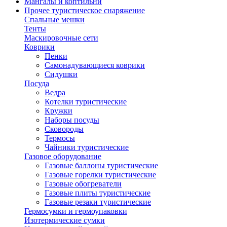
Мангалы и коптильни
Прочее туристическое снаряжение
Спальные мешки
Тенты
Маскировочные сети
Коврики
Пенки
Самонадувающиеся коврики
Сидушки
Посуда
Ведра
Котелки туристические
Кружки
Наборы посуды
Сковороды
Термосы
Чайники туристические
Газовое оборудование
Газовые баллоны туристические
Газовые горелки туристические
Газовые обогреватели
Газовые плиты туристические
Газовые резаки туристические
Гермосумки и гермоупаковки
Изотермические сумки