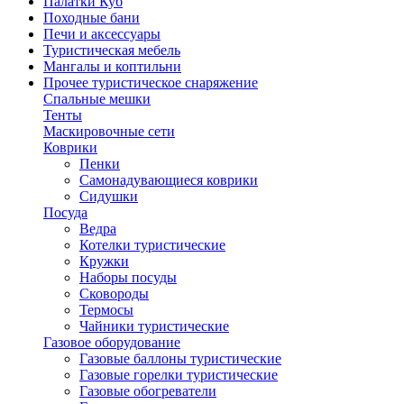
Палатки Куб
Походные бани
Печи и аксессуары
Туристическая мебель
Мангалы и коптильни
Прочее туристическое снаряжение
Спальные мешки
Тенты
Маскировочные сети
Коврики
Пенки
Самонадувающиеся коврики
Сидушки
Посуда
Ведра
Котелки туристические
Кружки
Наборы посуды
Сковороды
Термосы
Чайники туристические
Газовое оборудование
Газовые баллоны туристические
Газовые горелки туристические
Газовые обогреватели