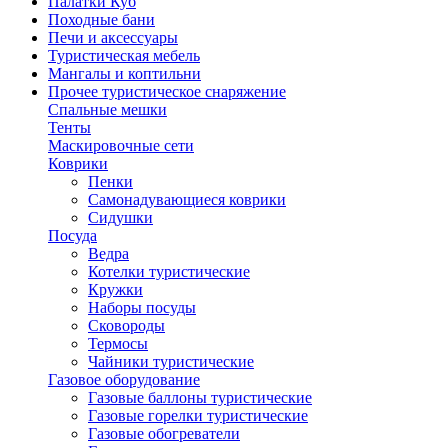
Палатки Куб
Походные бани
Печи и аксессуары
Туристическая мебель
Мангалы и коптильни
Прочее туристическое снаряжение
Спальные мешки
Тенты
Маскировочные сети
Коврики
Пенки
Самонадувающиеся коврики
Сидушки
Посуда
Ведра
Котелки туристические
Кружки
Наборы посуды
Сковороды
Термосы
Чайники туристические
Газовое оборудование
Газовые баллоны туристические
Газовые горелки туристические
Газовые обогреватели