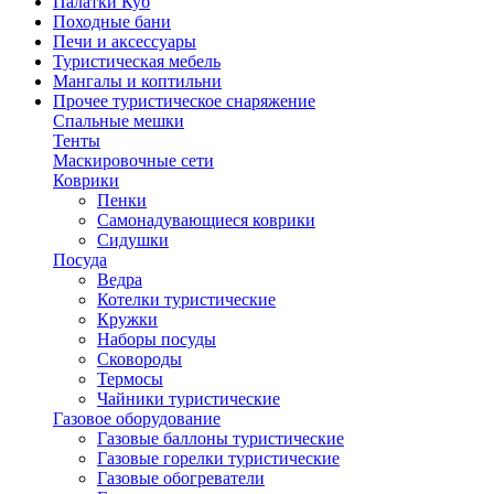
Палатки Куб
Походные бани
Печи и аксессуары
Туристическая мебель
Мангалы и коптильни
Прочее туристическое снаряжение
Спальные мешки
Тенты
Маскировочные сети
Коврики
Пенки
Самонадувающиеся коврики
Сидушки
Посуда
Ведра
Котелки туристические
Кружки
Наборы посуды
Сковороды
Термосы
Чайники туристические
Газовое оборудование
Газовые баллоны туристические
Газовые горелки туристические
Газовые обогреватели