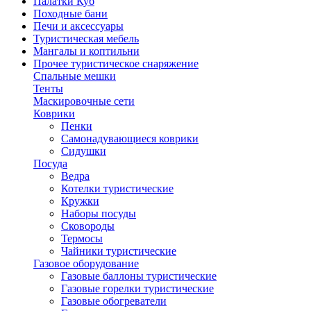
Палатки Куб
Походные бани
Печи и аксессуары
Туристическая мебель
Мангалы и коптильни
Прочее туристическое снаряжение
Спальные мешки
Тенты
Маскировочные сети
Коврики
Пенки
Самонадувающиеся коврики
Сидушки
Посуда
Ведра
Котелки туристические
Кружки
Наборы посуды
Сковороды
Термосы
Чайники туристические
Газовое оборудование
Газовые баллоны туристические
Газовые горелки туристические
Газовые обогреватели