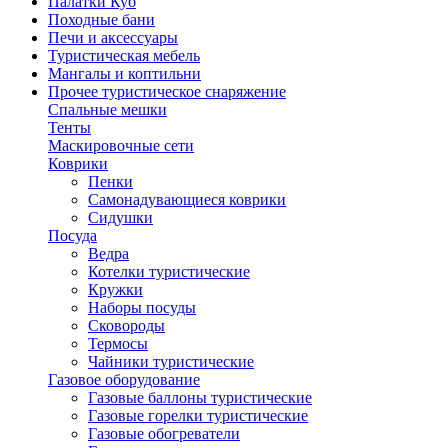
Палатки Куб
Походные бани
Печи и аксессуары
Туристическая мебель
Мангалы и коптильни
Прочее туристическое снаряжение
Спальные мешки
Тенты
Маскировочные сети
Коврики
Пенки
Самонадувающиеся коврики
Сидушки
Посуда
Ведра
Котелки туристические
Кружки
Наборы посуды
Сковороды
Термосы
Чайники туристические
Газовое оборудование
Газовые баллоны туристические
Газовые горелки туристические
Газовые обогреватели