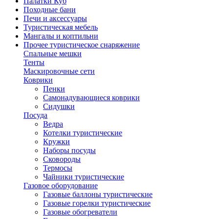
Палатки Куб
Походные бани
Печи и аксессуары
Туристическая мебель
Мангалы и коптильни
Прочее туристическое снаряжение
Спальные мешки
Тенты
Маскировочные сети
Коврики
Пенки
Самонадувающиеся коврики
Сидушки
Посуда
Ведра
Котелки туристические
Кружки
Наборы посуды
Сковороды
Термосы
Чайники туристические
Газовое оборудование
Газовые баллоны туристические
Газовые горелки туристические
Газовые обогреватели