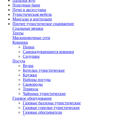
Палатки Куб
Походные бани
Печи и аксессуары
Туристическая мебель
Мангалы и коптильни
Прочее туристическое снаряжение
Спальные мешки
Тенты
Маскировочные сети
Коврики
Пенки
Самонадувающиеся коврики
Сидушки
Посуда
Ведра
Котелки туристические
Кружки
Наборы посуды
Сковороды
Термосы
Чайники туристические
Газовое оборудование
Газовые баллоны туристические
Газовые горелки туристические
Газовые обогреватели