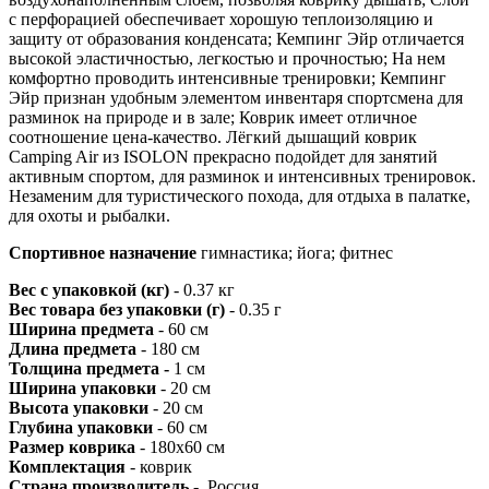
с перфорацией обеспечивает хорошую теплоизоляцию и
защиту от образования конденсата; Кемпинг Эйр отличается
высокой эластичностью, легкостью и прочностью; На нем
комфортно проводить интенсивные тренировки; Кемпинг
Эйр признан удобным элементом инвентаря спортсмена для
разминок на природе и в зале; Коврик имеет отличное
соотношение цена-качество. Лёгкий дышащий коврик
Camping Air из ISOLON прекрасно подойдет для занятий
активным спортом, для разминок и интенсивных тренировок.
Незаменим для туристического похода, для отдыха в палатке,
для охоты и рыбалки.
Спортивное назначение
гимнастика; йога; фитнес
Вес с упаковкой (кг)
- 0.37 кг
Вес товара без упаковки (г)
- 0.35 г
Ширина предмета
- 60 см
Длина предмета
- 180 см
Толщина предмета -
1 см
Ширина упаковки
- 20 см
Высота упаковки
- 20 см
Глубина упаковки
- 60 см
Размер коврика
- 180х60 см
Комплектация
- коврик
Страна производитель
-
Россия