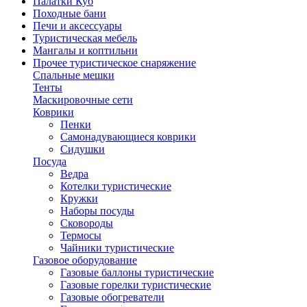
Палатки Куб
Походные бани
Печи и аксессуары
Туристическая мебель
Мангалы и коптильни
Прочее туристическое снаряжение
Спальные мешки
Тенты
Маскировочные сети
Коврики
Пенки
Самонадувающиеся коврики
Сидушки
Посуда
Ведра
Котелки туристические
Кружки
Наборы посуды
Сковороды
Термосы
Чайники туристические
Газовое оборудование
Газовые баллоны туристические
Газовые горелки туристические
Газовые обогреватели