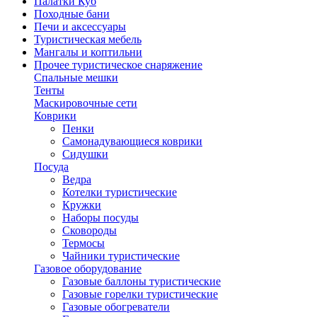
Палатки Куб
Походные бани
Печи и аксессуары
Туристическая мебель
Мангалы и коптильни
Прочее туристическое снаряжение
Спальные мешки
Тенты
Маскировочные сети
Коврики
Пенки
Самонадувающиеся коврики
Сидушки
Посуда
Ведра
Котелки туристические
Кружки
Наборы посуды
Сковороды
Термосы
Чайники туристические
Газовое оборудование
Газовые баллоны туристические
Газовые горелки туристические
Газовые обогреватели