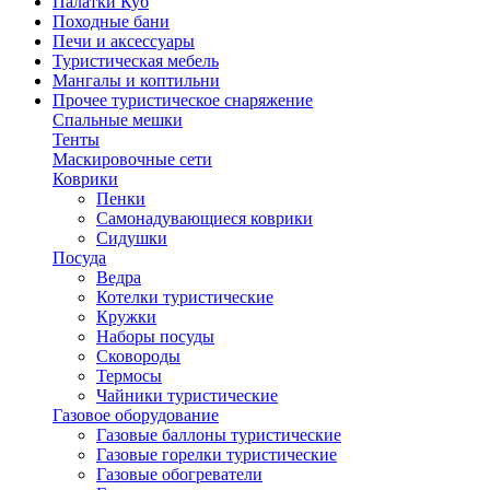
Палатки Куб
Походные бани
Печи и аксессуары
Туристическая мебель
Мангалы и коптильни
Прочее туристическое снаряжение
Спальные мешки
Тенты
Маскировочные сети
Коврики
Пенки
Самонадувающиеся коврики
Сидушки
Посуда
Ведра
Котелки туристические
Кружки
Наборы посуды
Сковороды
Термосы
Чайники туристические
Газовое оборудование
Газовые баллоны туристические
Газовые горелки туристические
Газовые обогреватели