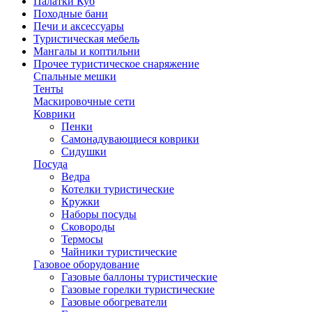
Палатки Куб
Походные бани
Печи и аксессуары
Туристическая мебель
Мангалы и коптильни
Прочее туристическое снаряжение
Спальные мешки
Тенты
Маскировочные сети
Коврики
Пенки
Самонадувающиеся коврики
Сидушки
Посуда
Ведра
Котелки туристические
Кружки
Наборы посуды
Сковороды
Термосы
Чайники туристические
Газовое оборудование
Газовые баллоны туристические
Газовые горелки туристические
Газовые обогреватели