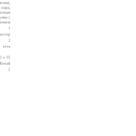
 ложки,
 сыра,
лочная
сумка с
лением
1
иэстер
2
есть
1 х 35
Китай
2