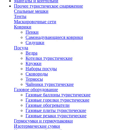
Мангалы и коптильни
Прочее туристическое снаряжение
Спальные мешки
Тенты
Маскировочные сети
Коврики
Пенки
Самонадувающиеся коврики
Сидушки
Посуда
Ведра
Котелки туристические
Кружки
Наборы посуды
Сковороды
Термосы
Чайники туристические
Газовое оборудование
Газовые баллоны туристические
Газовые горелки туристические
Газовые обогреватели
Газовые плиты туристические
Газовые резаки туристические
Гермосумки и гермоупаковки
Изотермические сумки