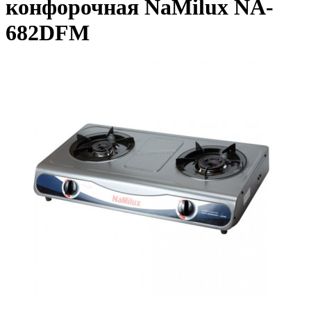
конфорочная NaMilux NA-
682DFM