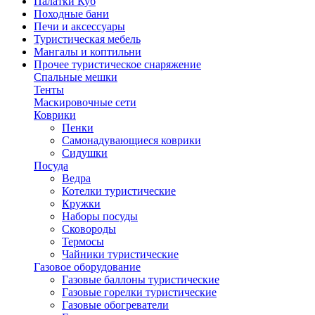
Палатки Куб
Походные бани
Печи и аксессуары
Туристическая мебель
Мангалы и коптильни
Прочее туристическое снаряжение
Спальные мешки
Тенты
Маскировочные сети
Коврики
Пенки
Самонадувающиеся коврики
Сидушки
Посуда
Ведра
Котелки туристические
Кружки
Наборы посуды
Сковороды
Термосы
Чайники туристические
Газовое оборудование
Газовые баллоны туристические
Газовые горелки туристические
Газовые обогреватели