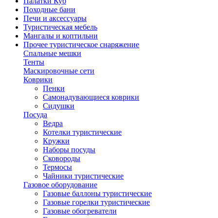
Палатки Куб
Походные бани
Печи и аксессуары
Туристическая мебель
Мангалы и коптильни
Прочее туристическое снаряжение
Спальные мешки
Тенты
Маскировочные сети
Коврики
Пенки
Самонадувающиеся коврики
Сидушки
Посуда
Ведра
Котелки туристические
Кружки
Наборы посуды
Сковороды
Термосы
Чайники туристические
Газовое оборудование
Газовые баллоны туристические
Газовые горелки туристические
Газовые обогреватели