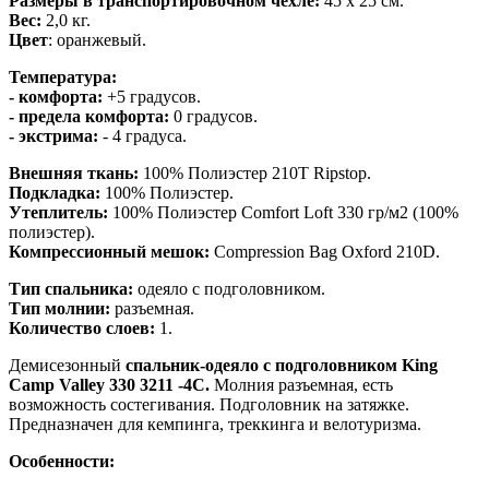
Размеры в транспортировочном чехле:
45 х 25 см.
Вес:
2,0 кг.
Цвет
: оранжевый.
Температура:
- комфорта:
+5 градусов.
- предела комфорта:
0 градусов.
- экстрима:
- 4 градуса.
Внешняя ткань:
100% Полиэстер 210T Ripstop.
Подкладка:
100% Полиэстер.
Утеплитель:
100% Полиэстер Comfort Loft 330 гр/м2 (100%
полиэстер).
Компрессионный мешок:
Compression Bag Oxford 210D.
Тип спальника:
одеяло с подголовником.
Тип молнии:
разъемная.
Количество слоев:
1.
Демисезонный
спальник-одеяло с подголовником King
Camp Valley 330 3211 -4C.
Молния разъемная, есть
возможность состегивания. Подголовник на затяжке.
Предназначен для кемпинга, треккинга и велотуризма.
Особенности: