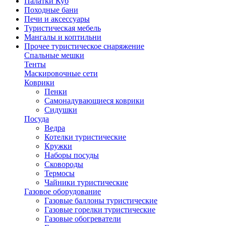
Палатки Куб
Походные бани
Печи и аксессуары
Туристическая мебель
Мангалы и коптильни
Прочее туристическое снаряжение
Спальные мешки
Тенты
Маскировочные сети
Коврики
Пенки
Самонадувающиеся коврики
Сидушки
Посуда
Ведра
Котелки туристические
Кружки
Наборы посуды
Сковороды
Термосы
Чайники туристические
Газовое оборудование
Газовые баллоны туристические
Газовые горелки туристические
Газовые обогреватели