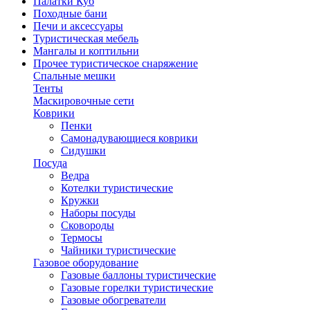
Палатки Куб
Походные бани
Печи и аксессуары
Туристическая мебель
Мангалы и коптильни
Прочее туристическое снаряжение
Спальные мешки
Тенты
Маскировочные сети
Коврики
Пенки
Самонадувающиеся коврики
Сидушки
Посуда
Ведра
Котелки туристические
Кружки
Наборы посуды
Сковороды
Термосы
Чайники туристические
Газовое оборудование
Газовые баллоны туристические
Газовые горелки туристические
Газовые обогреватели