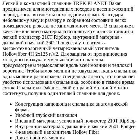
Легкий и компактный спальник TREK PLANET Dakar
предназначен для многодневных походов в весенне-осенний
период, когда возможны похолодания ночью. Благодаря
небольшому весу и размеру в собранном состоянии легко
помещается в рюкзак, не занимая много места. В спальнике в
качестве внешнего материала используется износостойкий и
легкий полиэстер 210Т RipStop, внутренний материал -
дышащий и мягкий 260T Pongee, а утеплитель -
высокотехнологичный четырехканальный утеплитель
Hollowfiber 4H 2х125 г/м2. Для защиты от проникновения
холодного воздуха и уменьшения потерь тепла
предусмотрены термоклапан вдоль всей молнии и тепловой
воротник. Чтобы замок молнии не закусывал ткань спальника,
вдоль молнии расположена специальная лента, что повышает
удобство использования спальника, особенно в темное время
суток. Спальники Dakar с левой и правой молнией можно
состегнуть, получив один теплый спальник для двоих.
Конструкция капюшона и спальника анатомической
формы
Удобный глубокий капюшон
Внешний материал: усиленный полиэстер 210T RipStop
Внутренний материал: дышащий и мягкий 260T Pongee
4-канальный наполнитель Hollow Fiber
Двухсторонняя молния