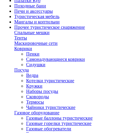
Палатки Куб
Походные бани
Печи и аксессуары
Туристическая мебель
Мангалы и коптильни
Прочее туристическое снаряжение
Спальные мешки
Тенты
Маскировочные сети
Коврики
Пенки
Самонадувающиеся коврики
Сидушки
Посуда
Ведра
Котелки туристические
Кружки
Наборы посуды
Сковороды
Термосы
Чайники туристические
Газовое оборудование
Газовые баллоны туристические
Газовые горелки туристические
Газовые обогреватели