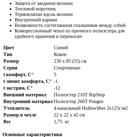
Защита от заедания молнии
Тепловой воротник
Термоклапан вдоль молнии
Внутренний карман
Возможность состегивания спальников между собой
Компрессионный чехол из прочного полиэстера для
удобного хранения и переноски
Цвет
Синий
Тип
Кокон
Размер
230 x 85 (55) см
Серия
Спортивные
t комфорт, С°
5
t лимит комфорта, С°
-1
t экстрим, С°
-12
Внешний материал
Полиэстер 210T RipStop
Внутренний материал
Полиэстер 260T Pongee
Утеплитель
4-канальный Hollowfiber 2х125г/м2
Размер в чехле
22 x 22 x 42 см
Вес
1,75 кг
Основные характеристики