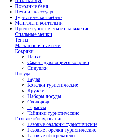
Палатки Куб
Походные бани
Печи и аксессуары
Туристическая мебель
Мангалы и коптильни
Прочее туристическое снаряжение
Спальные мешки
Тенты
Маскировочные сети
Коврики
Пенки
Самонадувающиеся коврики
Сидушки
Посуда
Ведра
Котелки туристические
Кружки
Наборы посуды
Сковороды
Термосы
Чайники туристические
Газовое оборудование
Газовые баллоны туристические
Газовые горелки туристические
Газовые обогреватели