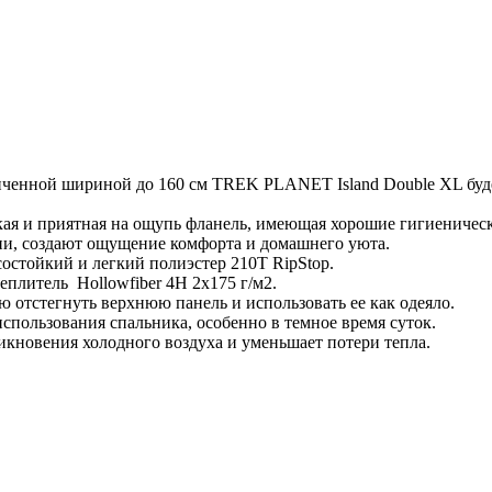
личенной шириной до 160 см TREK PLANET Island Double XL бу
гкая и приятная на ощупь фланель, имеющая хорошие гигиениче
ани, создают ощущение комфорта и домашнего уюта.
состойкий и легкий полиэстер 210Т RipStop.
плитель Hollowfiber 4H 2х175 г/м2.
ю отстегнуть верхнюю панель и использовать ее как одеяло.
спользования спальника, особенно в темное время суток.
кновения холодного воздуха и уменьшает потери тепла.