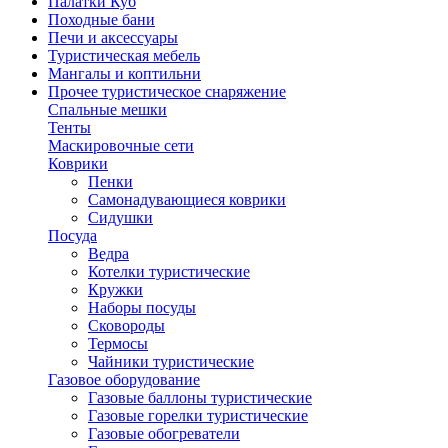
Палатки Куб
Походные бани
Печи и аксессуары
Туристическая мебель
Мангалы и коптильни
Прочее туристическое снаряжение
Спальные мешки
Тенты
Маскировочные сети
Коврики
Пенки
Самонадувающиеся коврики
Сидушки
Посуда
Ведра
Котелки туристические
Кружки
Наборы посуды
Сковороды
Термосы
Чайники туристические
Газовое оборудование
Газовые баллоны туристические
Газовые горелки туристические
Газовые обогреватели