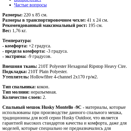
Частые вопросы
Размеры:
220 х 85 см.
Размеры в транспортировочном чехле:
41 x 24 см.
Рекомендованный максимальный рост:
195 см.
Вес:
1,76 кг.
Температура:
- комфорта:
+2 градуса.
- предела комфорта:
-3 градуса.
- экстрима:
-9 градусов.
Внешняя ткань:
210Т Polyester Hexagonal Ripstop Heavy Cire.
Подкладка:
210Т Plain Polyester.
Утеплитель:
Hollowfibre 4-channel 2x170 гр/м2.
Тип спальника:
кокон.
Тип молнии:
неразъемная.
Количество слоев:
2.
Спальный мешок Husky Montello -9C -
материалы, которые
использованы при производстве данного спального мешка,
традиционны для всей серии Husky Outdoor, что является
гарантией высоких стандартов качества и комфорта, даже для
моделей, которые специально не предназначались для