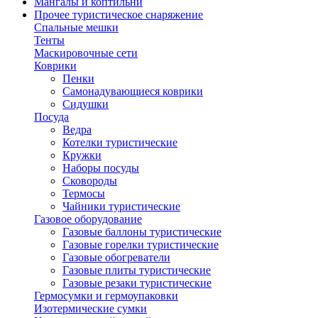
Мангалы и коптильни
Прочее туристическое снаряжение
Спальные мешки
Тенты
Маскировочные сети
Коврики
Пенки
Самонадувающиеся коврики
Сидушки
Посуда
Ведра
Котелки туристические
Кружки
Наборы посуды
Сковороды
Термосы
Чайники туристические
Газовое оборудование
Газовые баллоны туристические
Газовые горелки туристические
Газовые обогреватели
Газовые плиты туристические
Газовые резаки туристические
Гермосумки и гермоупаковки
Изотермические сумки