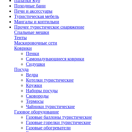
Палатки Куб
Походные бани
Печи и аксессуары
Туристическая мебель
Мангалы и коптильни
Прочее туристическое снаряжение
Спальные мешки
Тенты
Маскировочные сети
Коврики
Пенки
Самонадувающиеся коврики
Сидушки
Посуда
Ведра
Котелки туристические
Кружки
Наборы посуды
Сковороды
Термосы
Чайники туристические
Газовое оборудование
Газовые баллоны туристические
Газовые горелки туристические
Газовые обогреватели