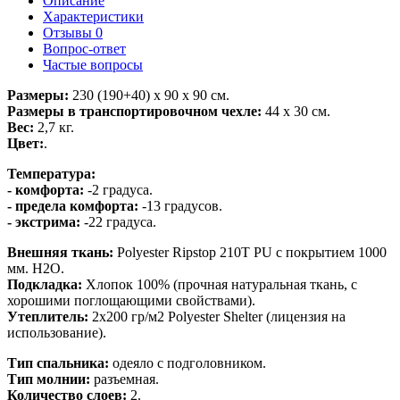
Описание
Характеристики
Отзывы
0
Вопрос-ответ
Частые вопросы
Размеры:
230 (190+40) х 90 х 90 см.
Размеры в транспортировочном чехле:
44 х 30 см.
Вес:
2,7 кг.
Цвет:
.
Температура:
- комфорта:
-2 градуса.
- предела комфорта:
-13 градусов.
- экстрима:
-22 градуса.
Внешняя ткань:
Polyester Ripstop 210T PU с покрытием 1000
мм. H2O.
Подкладка:
Хлопок 100% (прочная натуральная ткань, с
хорошими поглощающими свойствами).
Утеплитель:
2х200 гр/м2 Polyester Shelter (лицензия на
использование).
Тип спальника:
одеяло с подголовником.
Тип молнии:
разъемная.
Количество слоев:
2.