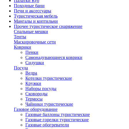
Палатки Куб
Походные бани
Печи и аксессуары
Туристическая мебель
Мангалы и коптильни
Прочее туристическое снаряжение
Спальные мешки
Тенты
Маскировочные сети
Коврики
Пенки
Самонадувающиеся коврики
Сидушки
Посуда
Ведра
Котелки туристические
Кружки
Наборы посуды
Сковороды
Термосы
Чайники туристические
Газовое оборудование
Газовые баллоны туристические
Газовые горелки туристические
Газовые обогреватели