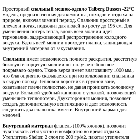
Просторный
спальный мешок-одеяло Talberg Bussen -22°С
,
модель, предназначенная для кемпинга, походов и отдыха на
природе, включая зимний период. Спальник просторный в
плечах и ногах, подходит для людей по росту до 195 см. Для
уменьшения потерь тепла, вдоль всей молнии идет
термовалик, задерживающий распространение холодного
воздуха. Вдоль всей молнии проходит планка, защищающая
внутренний материал от закусывания.
Спальник
имеет возможность полного раскрытия, расстегнув
боковую и торцевую молнии вы получаете большое
покрывало-одеяло. Ткань верха имеет влагозащиту 1000 мм.,
что благоприятно сказывается при использовании спальника
в сырую погоду. Тепловой воротник в грудной зоне,
охватывает плечи полностью, не давая проникать холодному
воздуху. Большой удобный капюшон с утяжкой, позволяющей
уменьшить теплопотери. Двухсторонняя молния, позволяет
создать дополнительную вентиляцию и дает возможность
соединить два спальника вместе. Внутренний карман для
мелочей.
Внутренний материал
фланель (100% хлопок), позволит
чувствовать себя уютно и комфортно во время отдыха.
Утеплитель Shelter, 2 слоя по 200 гр/м2, пакеты утеплителя