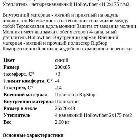
Утеплитель - четырехканальный Hollowfiber 4H 2х175 г/м2.
Внутренний материал - мягкий и приятный на ощупь
поликоттон Возможность состегивания спальников между
собой Термоклапан вдоль молнии Защита от заедания молнии
Молния имеет два замка с обеих сторон 4-канальный
утеплитель Hollowfiber Внутренний карман Внешний
материал - мягкий и прочный полиэстер RipStop
Компрессионный чехол для удобного хранения и переноски
Цвет
синий
Размер
200х85
t комфорт, С°
+3
t лимит комфорта, С°
-4
t экстрим, С°
-14
Внешний материал
Полиэстер RipStop
Внутренний материал
Поликотон
Размер в чехле
26х26х48
Утеплитель
4-канальный Hollowfiber 2x175 г/м2
Вес
2.00 кг
Основные характеристики