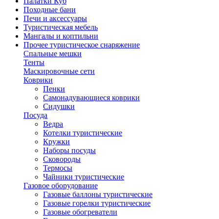
Палатки Куб
Походные бани
Печи и аксессуары
Туристическая мебель
Мангалы и коптильни
Прочее туристическое снаряжение
Спальные мешки
Тенты
Маскировочные сети
Коврики
Пенки
Самонадувающиеся коврики
Сидушки
Посуда
Ведра
Котелки туристические
Кружки
Наборы посуды
Сковороды
Термосы
Чайники туристические
Газовое оборудование
Газовые баллоны туристические
Газовые горелки туристические
Газовые обогреватели