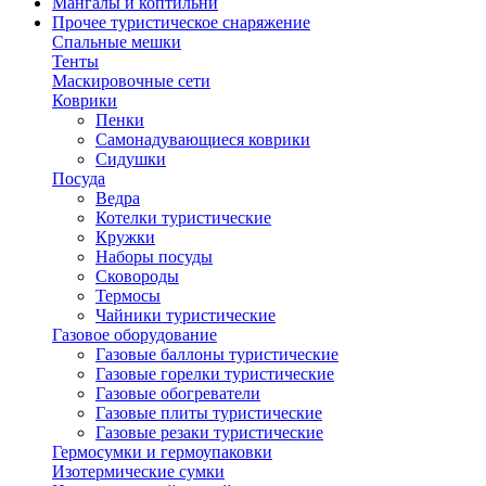
Мангалы и коптильни
Прочее туристическое снаряжение
Спальные мешки
Тенты
Маскировочные сети
Коврики
Пенки
Самонадувающиеся коврики
Сидушки
Посуда
Ведра
Котелки туристические
Кружки
Наборы посуды
Сковороды
Термосы
Чайники туристические
Газовое оборудование
Газовые баллоны туристические
Газовые горелки туристические
Газовые обогреватели
Газовые плиты туристические
Газовые резаки туристические
Гермосумки и гермоупаковки
Изотермические сумки