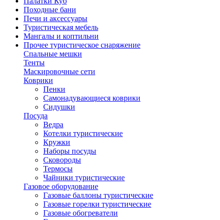
Палатки Куб
Походные бани
Печи и аксессуары
Туристическая мебель
Мангалы и коптильни
Прочее туристическое снаряжение
Спальные мешки
Тенты
Маскировочные сети
Коврики
Пенки
Самонадувающиеся коврики
Сидушки
Посуда
Ведра
Котелки туристические
Кружки
Наборы посуды
Сковороды
Термосы
Чайники туристические
Газовое оборудование
Газовые баллоны туристические
Газовые горелки туристические
Газовые обогреватели