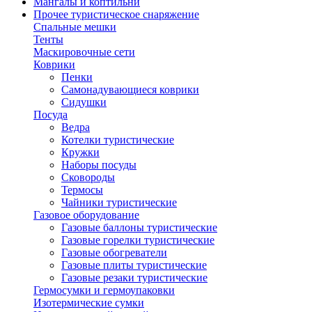
Мангалы и коптильни
Прочее туристическое снаряжение
Спальные мешки
Тенты
Маскировочные сети
Коврики
Пенки
Самонадувающиеся коврики
Сидушки
Посуда
Ведра
Котелки туристические
Кружки
Наборы посуды
Сковороды
Термосы
Чайники туристические
Газовое оборудование
Газовые баллоны туристические
Газовые горелки туристические
Газовые обогреватели
Газовые плиты туристические
Газовые резаки туристические
Гермосумки и гермоупаковки
Изотермические сумки