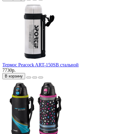
Термос Peacock ART-150SB стальной
7730р.
В корзину