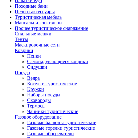
Палатки Куб
Походные бани
Печи и аксессуары
Туристическая мебель
Мангалы и коптильни
Прочее туристическое снаряжение
Спальные мешки
Тенты
Маскировочные сети
Коврики
Пенки
Самонадувающиеся коврики
Сидушки
Посуда
Ведра
Котелки туристические
Кружки
Наборы посуды
Сковороды
Термосы
Чайники туристические
Газовое оборудование
Газовые баллоны туристические
Газовые горелки туристические
Газовые обогреватели