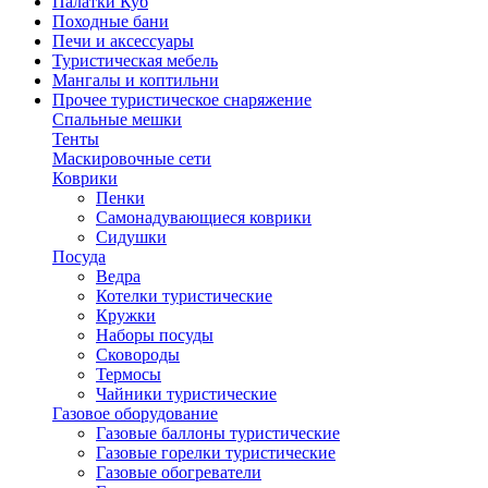
Палатки Куб
Походные бани
Печи и аксессуары
Туристическая мебель
Мангалы и коптильни
Прочее туристическое снаряжение
Спальные мешки
Тенты
Маскировочные сети
Коврики
Пенки
Самонадувающиеся коврики
Сидушки
Посуда
Ведра
Котелки туристические
Кружки
Наборы посуды
Сковороды
Термосы
Чайники туристические
Газовое оборудование
Газовые баллоны туристические
Газовые горелки туристические
Газовые обогреватели