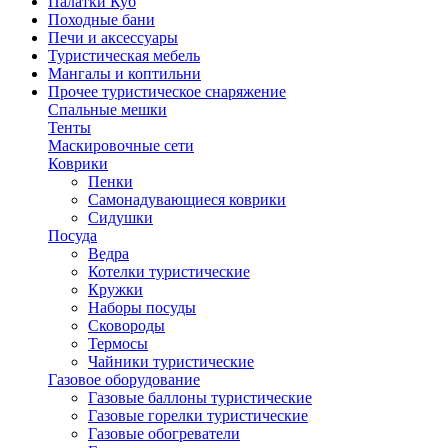
Палатки Куб
Походные бани
Печи и аксессуары
Туристическая мебель
Мангалы и коптильни
Прочее туристическое снаряжение
Спальные мешки
Тенты
Маскировочные сети
Коврики
Пенки
Самонадувающиеся коврики
Сидушки
Посуда
Ведра
Котелки туристические
Кружки
Наборы посуды
Сковороды
Термосы
Чайники туристические
Газовое оборудование
Газовые баллоны туристические
Газовые горелки туристические
Газовые обогреватели