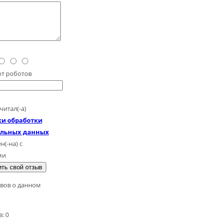
от роботов
читал(-а)
и обработки
альных данных
н(-на) с
ми
ть свой отзыв
вов о данном
: 0