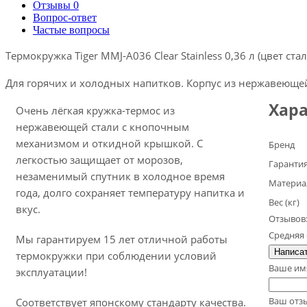
Отзывы
0
Вопрос-ответ
Частые вопросы
Термокружка Tiger MMJ-A036 Clear Stainless 0,36 л (цвет с
Для горячих и холодных напитков. Корпус из нержавеюще
Хара
Очень лёгкая кружка-термос из
нержавеющей стали с кнопочным
механизмом и откидной крышкой. С
Бренд
легкостью защищает от морозов,
Гаранти
незаменимый спутник в холодное время
Материа
года, долго сохраняет температуру напитка и
Вес (кг)
вкус.
Отзывов:
Средняя 
Мы гарантируем 15 лет отличной работы
Написат
термокружки при соблюдении условий
Ваше им
эксплуатации!
Ваш отзы
Соответствует японскому стандарту качества.