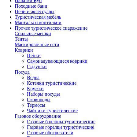
Палатки Куб
Походные бани
Печи и аксессуары
Туристическая мебель
Мангалы и коптильни
Прочее туристическое снаряжение
Спальные мешки
Тенты
Маскировочные сети
Коврики
Пенки
Самонадувающиеся коврики
Сидушки
Посуда
Ведра
Котелки туристические
Кружки
Наборы посуды
Сковороды
Термосы
Чайники туристические
Газовое оборудование
Газовые баллоны туристические
Газовые горелки туристические
Газовые обогреватели