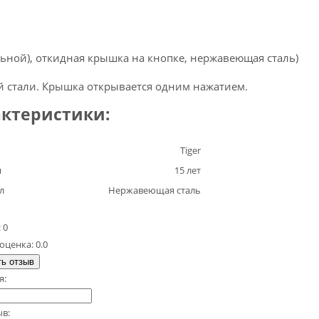
тальной), откидная крышка на кнопке, нержавеющая сталь)
й стали. Крышка открывается одним нажатием.
ктеристики:
Tiger
я
15 лет
л
Нержавеющая сталь
 0
оценка: 0.0
ь отзыв
я:
в: