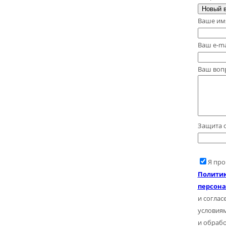
Новый 
Ваше им
Ваш e-ma
Ваш воп
Защита 
Я про
Политик
персон
и согласе
условия
и обраб