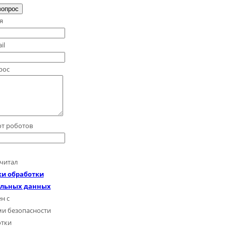
вопрос
я
il
рос
от роботов
читал
и обработки
альных данных
н с
ми безопасности
отки