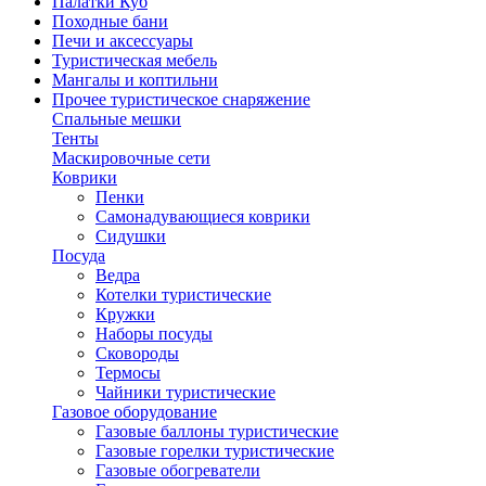
Палатки Куб
Походные бани
Печи и аксессуары
Туристическая мебель
Мангалы и коптильни
Прочее туристическое снаряжение
Спальные мешки
Тенты
Маскировочные сети
Коврики
Пенки
Самонадувающиеся коврики
Сидушки
Посуда
Ведра
Котелки туристические
Кружки
Наборы посуды
Сковороды
Термосы
Чайники туристические
Газовое оборудование
Газовые баллоны туристические
Газовые горелки туристические
Газовые обогреватели