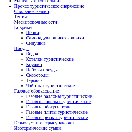
Мангалы и коптильни
Прочее туристическое снаряжение
Спальные мешки
Тенты
Маскировочные сети
Коврики
Пенки
Самонадувающиеся коврики
Сидушки
Посуда
Ведра
Котелки туристические
Кружки
Наборы посуды
Сковороды
Термосы
Чайники туристические
Газовое оборудование
Газовые баллоны туристические
Газовые горелки туристические
Газовые обогреватели
Газовые плиты туристические
Газовые резаки туристические
Гермосумки и гермоупаковки
Изотермические сумки