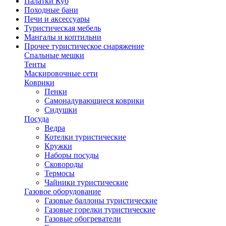
Палатки Куб
Походные бани
Печи и аксессуары
Туристическая мебель
Мангалы и коптильни
Прочее туристическое снаряжение
Спальные мешки
Тенты
Маскировочные сети
Коврики
Пенки
Самонадувающиеся коврики
Сидушки
Посуда
Ведра
Котелки туристические
Кружки
Наборы посуды
Сковороды
Термосы
Чайники туристические
Газовое оборудование
Газовые баллоны туристические
Газовые горелки туристические
Газовые обогреватели